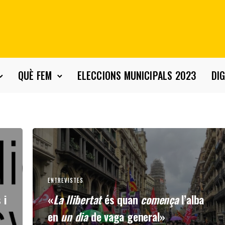
QUÈ FEM
ELECCIONS MUNICIPALS 2023
DIG
ENTREVISTES
 i
«
La llibertat
és quan
comença
l’alba
en
un dia
de vaga general»