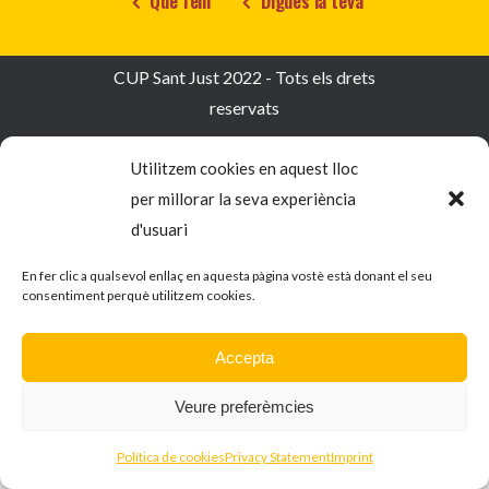
Què fem
Digues la teva
CUP Sant Just 2022 - Tots els drets
reservats
Utilitzem cookies en aquest lloc
Política de Privacitat
per millorar la seva experiència
Política de cookies
d'usuari
En fer clic a qualsevol enllaç en aquesta pàgina vostè està donant el seu
consentiment perquè utilitzem cookies.
Accepta
Veure preferèmcies
Política de cookies
Privacy Statement
Imprint