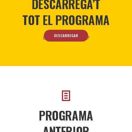
DESCARREGA’T
TOT EL PROGRAMA
DESCARREGAR
Legislatura 2023-2027
PROGRAMA
ANTERIOR