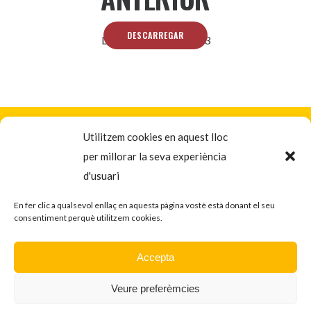
DESCARREGAR
Legislatura 2019-2023
Inici
D’on venim?
Utilitzem cookies en aquest lloc
per millorar la seva experiència
Eleccions municipals 2023
d'usuari
Què fem
Digues la teva
En fer clic a qualsevol enllaç en aquesta pàgina vostè està donant el seu
consentiment perquè utilitzem cookies.
CUP Sant Just 2022 - Tots els drets
reservats
Accepta
Veure preferèmcies
Política de Privacitat