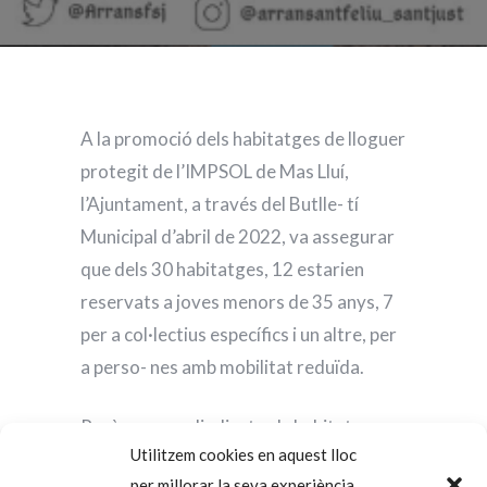
A la promoció dels habitatges de lloguer
protegit de l’IMPSOL de Mas Lluí,
l’Ajuntament, a través del Butlle- tí
Municipal d’abril de 2022, va assegurar
que dels 30 habitatges, 12 estarien
reservats a joves menors de 35 anys, 7
per a col·lectius específics i un altre, per
a perso- nes amb mobilitat reduïda.
Però un cop adjudicats els habitatges no
Utilitzem cookies en aquest lloc
ha estat així, ja que només han estat 6
per millorar la seva experiència