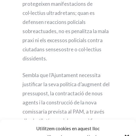
protegeixen manifestacions de
col·lectius ultradretans; quan es
defensen reaccions policials
sobreactuades, no es penalitza la mala
praxi ni els excessos policials contra
ciutadans sensesostre o col·lectius
dissidents.
Sembla que l’Ajuntament necessita
justificar la seva política d’augment del
pressupost, la contractació de nous
agents i la construcció de la nova
comissaria prevista al PAM, a través
d’un butlletí especial monogràfic:
Utilitzem cookies en aquest lloc
propaganda o informació? L’ambigüitat