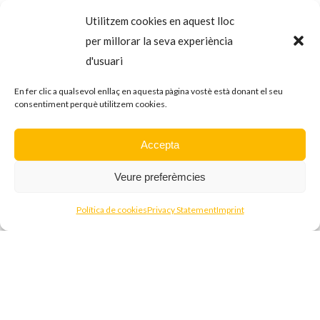
Utilitzem cookies en aquest lloc
per millorar la seva experiència
Entrevista al regidor de la CUP Sant
d'usuari
Just Aleix Abadia a l’emissora Ràdio
Desvern
En fer clic a qualsevol enllaç en aquesta pàgina vostè està donant el seu
consentiment perquè utilitzem cookies.
MITJANS PÚBLICS
MUNICIPALITACIONS
Accepta
PARTICIPACIÓ
Veure preferèmcies
Política de cookies
Privacy Statement
Imprint
Share
Tweet
Pin it
Share