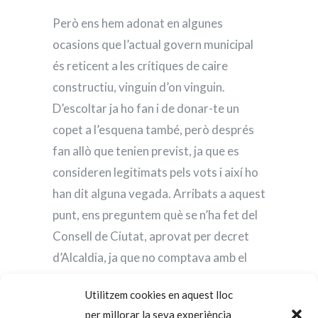
Però ens hem adonat en algunes
ocasions que l’actual govern municipal
és reticent a les crítiques de caire
constructiu, vinguin d’on vinguin.
D’escoltar ja ho fan i de donar-te un
copet a l’esquena també, però després
fan allò que tenien previst, ja que es
consideren legitimats pels vots i així ho
han dit alguna vegada. Arribats a aquest
punt, ens preguntem què se n’ha fet del
Consell de Ciutat, aprovat per decret
d’Alcaldia, ja que no comptava amb el
suport de l’oposició?
Utilitzem cookies en aquest lloc
per millorar la seva experiència
D’altra banda, ens trobem amb una