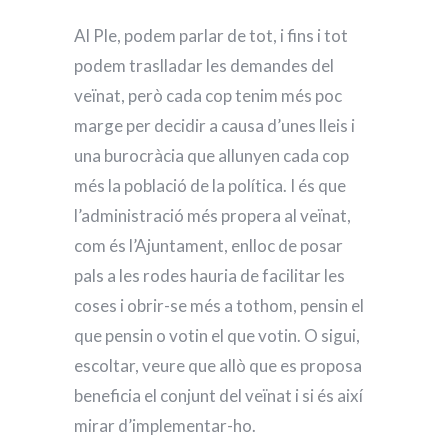
Al Ple, podem parlar de tot, i fins i tot
podem traslladar les demandes del
veïnat, però cada cop tenim més poc
marge per decidir a causa d’unes lleis i
una burocràcia que allunyen cada cop
més la població de la política. I és que
l’administració més propera al veïnat,
com és l’Ajuntament, enlloc de posar
pals a les rodes hauria de facilitar les
coses i obrir-se més a tothom, pensin el
que pensin o votin el que votin. O sigui,
escoltar, veure que allò que es proposa
beneficia el conjunt del veïnat i si és així
mirar d’implementar-ho.