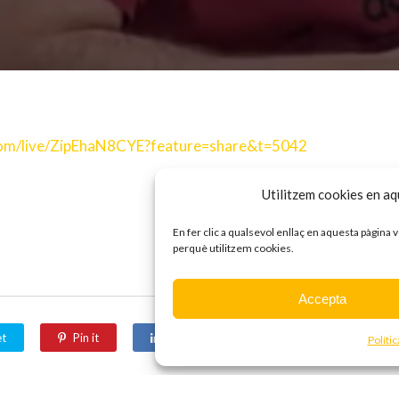
com/live/ZipEhaN8CYE?feature=share&t=5042
Utilitzem cookies en aqu
En fer clic a qualsevol enllaç en aquesta pàgina
perquè utilitzem cookies.
Accepta
t
Pin it
Share
Políti