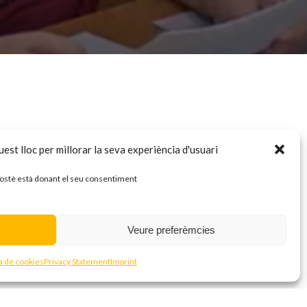
est lloc per millorar la seva experiència d'usuari
 vostè està donant el seu consentiment
Veure preferèmcies
ca de cookies
Privacy Statement
Imprint