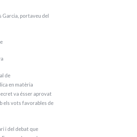
s Garcia, portaveu del
de
va
al de
lica en matèria
 decret va ésser aprovat
 els vots favorables de
ri i del debat que