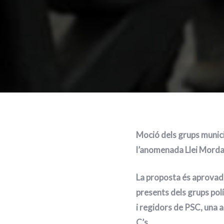
Moció dels grups munic
l’anomenada Llei Mordas
La proposta és aprovada
presents dels grups po
i regidors de PSC, una
C’s.