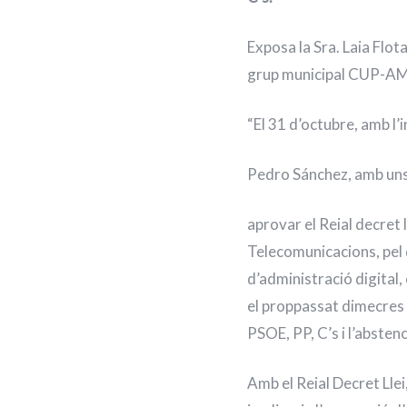
Exposa la Sra. Laia Flo
grup municipal CUP-A
“El 31 d’octubre, amb l’
Pedro Sánchez, amb uns n
aprovar el Reial decret 
Telecomunicacions, pel 
d’administració digital
el proppassat dimecres
PSOE, PP, C’s i l’abste
Amb el Reial Decret Llei