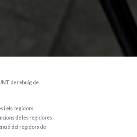
MUNT de rebuig de
 i els regidors
cions de les regidores
nció del regidors de