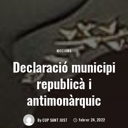
MOCIONS
Declaració municipi
republicà i
antimonàrquic
febrer 24, 2022
By
CUP SANT JUST