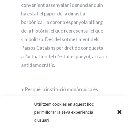
convenient assenyalar i denunciar quin
ha estat el paper de la dinastia
borbònica i la corona espanyola al llarg
de la història, el que representa i el que
simbolitza. Des del sotmetiment dels
Països Catalans per dret de conquesta,
a l’actual model d’estat espanyol, arcaic i
antidemocràtic.
• Perquè la institució monàrquica és
anacrònica i no representa a la majoria
Utilitzem cookies en aquest lloc
de catalans i
per millorar la seva experiència
catalanes.
d'usuari
• Perquè l’actual rei ho és per herència