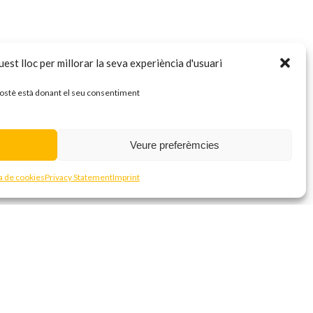
est lloc per millorar la seva experiència d'usuari
 vostè està donant el seu consentiment
Veure preferèmcies
ca de cookies
Privacy Statement
Imprint