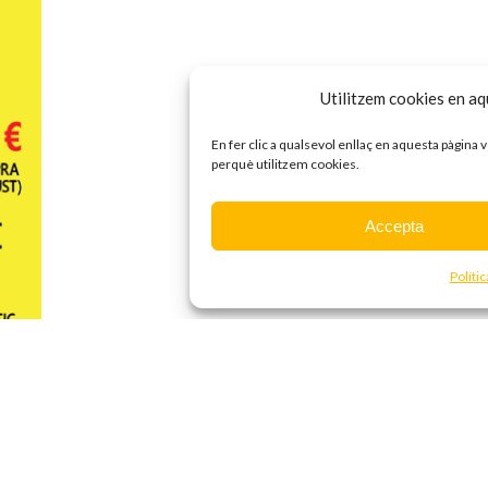
Utilitzem cookies en aqu
En fer clic a qualsevol enllaç en aquesta pàgina
perquè utilitzem cookies.
Accepta
Políti