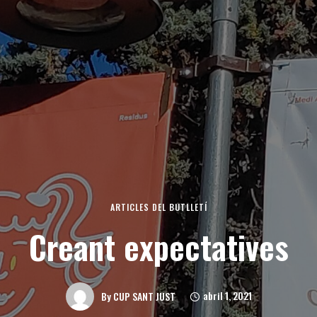
ARTICLES DEL BUTLLETÍ
Creant expectatives
abril 1, 2021
By
CUP SANT JUST