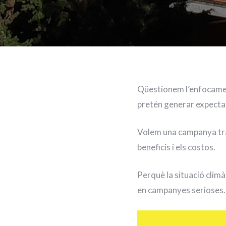
Qüestionem l’enfocamen
pretén generar expecta
Volem una campanya tran
beneficis i els costos.
Perquè la situació climà
en campanyes serioses.