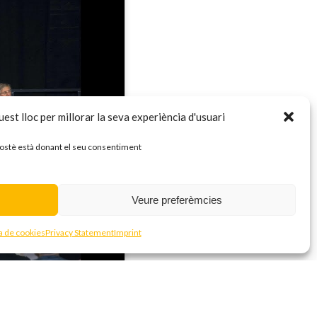
est lloc per millorar la seva experiència d'usuari
 vostè està donant el seu consentiment
Veure preferèmcies
ca de cookies
Privacy Statement
Imprint