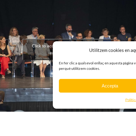
Click to accept marketing cookies and
Utilitzem cookies en aqu
enable this content
En fer clic a qualsevol enllaç en aquesta pàgina
perquè utilitzem cookies.
Accepta
Políti
 del nostre regidor Carles Garcia