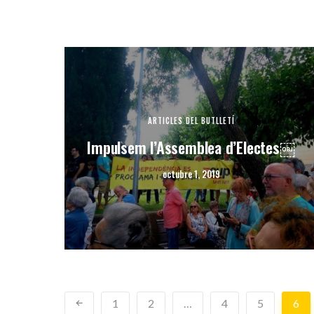
ARTICLES DEL BUTLLETÍ
Impulsem l’Assemblea d’Electes￼
octubre 1, 2019
1
2
…
4
5
6