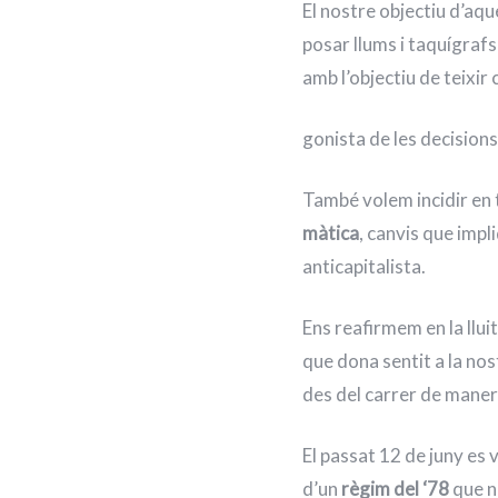
El nostre objectiu d’aq
posar llums i taquígrafs
amb l’objectiu de teixir 
gonista de les decisions
També volem incidir en t
màtica
, canvis que imp
anticapitalista.
Ens reafirmem en la lluit
que dona sentit a la nost
des del carrer de manera
El passat 12 de juny es 
d’un
règim del ‘78
que n