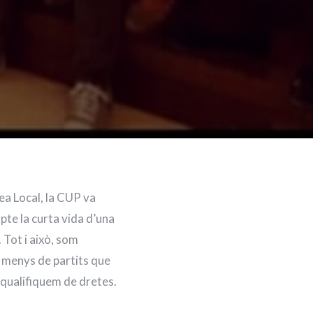
ea Local, la CUP va
mpte la curta vida d’una
Tot i això, som
a menys de partits que
 qualifiquem de dretes.