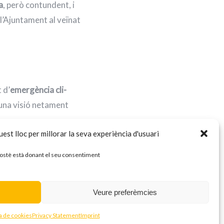
a
, però contundent, i
 l’Ajuntament al veïnat
 d’
emergència
cli-
 una visió netament
est lloc per millorar la seva experiència d'usuari
e base, un dels puntals
 vostè està donant el seu consentiment
ixer, per fer política
Veure preferèmcies
 darrera acció de força
ca de cookies
Privacy Statement
Imprint
olítics han estat una