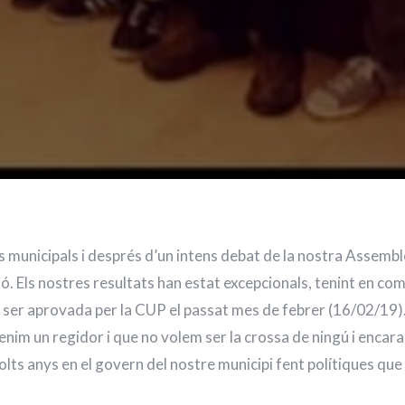
s municipals i després d’un intens debat de la nostra Assembl
ció. Els nostres resultats han estat excepcionals, tenint en co
ser aprovada per la CUP el passat mes de febrer (16/02/19). 
nim un regidor i que no volem ser la crossa de ningú i encar
lts anys en el govern del nostre municipi fent polítiques que