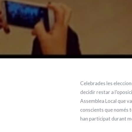
Celebrades les eleccion
decidir restar a l’oposi
Assemblea Local que va 
conscients que només te
han participat durant mo