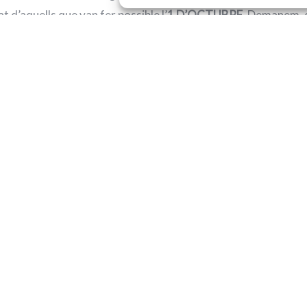
at d’aquells que van fer possible l’
1
D’OCTUBRE
. Demanem, d
 al balcó del nostre Ajuntament una
pancarta
amb el lema “Llib
”.
 finestres perquè passi l’aire fresc que aportem al consistori
s solidari, més feminista, més antifeixista, més socialista i
ar
aquestes hores que venen.
pa d’un poble
unit, alegre i combatiu.”