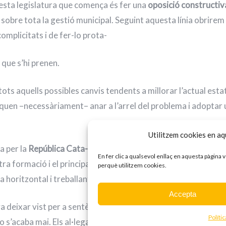
uesta legislatura que comença és fer una
oposició constructiv
 sobre tota la gestió municipal. Seguint aquesta línia obrirem
complicitats i de fer-lo prota-
 que s’hi prenen.
ots aquells possibles canvis tendents a millorar l’actual estat
liquen –necessàriament– anar a l’arrel del problema i adoptar
Utilitzem cookies en aqu
a per la
República
Cata-
lana
i a fer una feina municipalista d
En fer clic a qualsevol enllaç en aquesta pàgina
ra formació i el principal motiu pel qual la CUP Sant Just va né
perquè utilitzem cookies.
 horitzontal i treballant per un nou país des del municipi.
Accepta
va deixar vist per a sentència d’un judici-farsa que ha sigut la
Políti
o s’acaba mai. Els al·legats finals de les preses i dels presos p