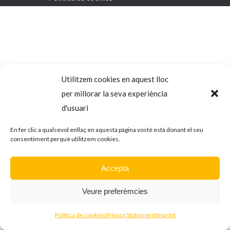
Utilitzem cookies en aquest lloc
per millorar la seva experiència
d'usuari
En fer clic a qualsevol enllaç en aquesta pàgina vostè està donant el seu
consentiment perquè utilitzem cookies.
Accepta
Veure preferèmcies
Política de cookies
Privacy Statement
Imprint